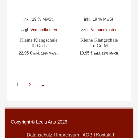
inkl. 19 % MwSt.
inkl. 19 % MwSt.
zzgl.
Versandkosten
zzgl.
Versandkosten
Kleine Klangschale
Kleine Klangschale
To Go L
To Go M
22,95
€
19,95
€
inkl. 19% MwSt.
inkl. 19% MwSt.
1
2
→
Copyright © Leela Arts 2026
I
Datenschutz
I
Impressum
I
AGB
I
Kontakt
I