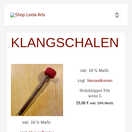
Zum
HAUP
Inhalt
springen
KLANGSCHALEN
inkl. 19 % MwSt.
zzgl.
Versandkosten
Holzklöppel Filz
weiss L
15,00
€
inkl. 19% MwSt.
inkl. 19 % MwSt.